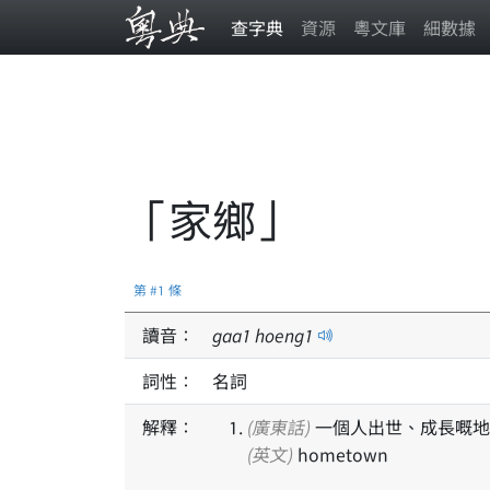
查字典
資源
粵文庫
細數據
「家鄉」
第 #1 條
讀音：
gaa
1
hoeng
1
詞性：
名詞
解釋：
(廣東話)
一個人出世、成長嘅地
(英文)
hometown