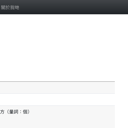
關於我哋
方（量詞：個）