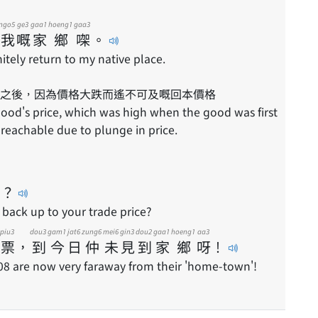
ngo5
ge3
gaa1
hoeng1
gaa3
我
嘅
家
鄉
㗎
。
nitely return to my native place.
之後，因為價格大跌而遙不可及嘅回本價格
reachable due to plunge in price.
？
 back up to your trade price?
piu3
dou3
gam1
jat6
zung6
mei6
gin3
dou2
gaa1
hoeng1
aa3
票
，
到
今
日
仲
未
見
到
家
鄉
呀
！
08 are now very faraway from their 'home-town'!