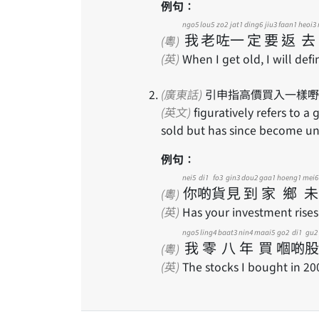
例句：
ngo5
lou5
zo2
jat1
ding6
jiu3
faan1
heoi3
我
老
咗
一
定
要
返
去
(粵)
(英)
When I get old, I will defi
(廣東話)
引申指高價買入一樣嘢
(英文)
figuratively refers to a good's price, which was high when the good was first
sold but has since become un
例句：
nei5
di1
fo3
gin3
dou2
gaa1
hoeng1
mei6
你
啲
貨
見
到
家
鄉
未
(粵)
(英)
Has your investment rises
ngo5
ling4
baat3
nin4
maai5
go2
di1
gu2
我
零
八
年
買
嗰
啲
股
(粵)
(英)
The stocks I bought in 20