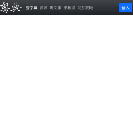
登入
查字典
資源
粵文庫
細數據
關於我哋