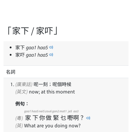
「家下 / 家吓」
家下
gaa
1
haa
5
家吓
gaa
1
haa
5
名詞
(廣東話)
呢一刻；呢個時候
(英文)
now; at this moment
例句：
gaa1
haa5
nei5
zou6
gan2
mat1
je5
aa3
家
下
你
做
緊
乜
嘢
啊
？
(粵)
(英)
What are you doing now?