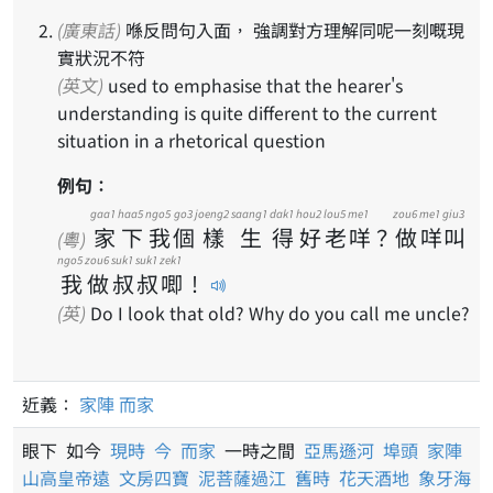
(廣東話)
喺反問句入面， 強調對方理解同呢一刻嘅現
實狀況不符
(英文)
used to emphasise that the hearer's
understanding is quite different to the current
situation in a rhetorical question
例句：
gaa1
haa5
ngo5
go3
joeng2
saang1
dak1
hou2
lou5
me1
zou6
me1
giu3
家
下
我
個
樣
生
得
好
老
咩
？
做
咩
叫
(粵)
ngo5
zou6
suk1
suk1
zek1
我
做
叔
叔
唧
！
(英)
Do I look that old? Why do you call me uncle?
近義：
家陣
而家
眼下 如今
現時
今
而家
一時之間
亞馬遜河
埠頭
家陣
山高皇帝遠
文房四寶
泥菩薩過江
舊時
花天酒地
象牙海