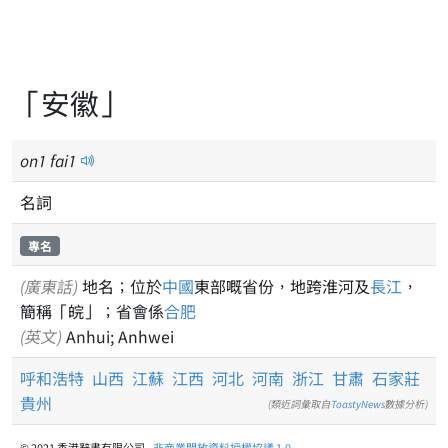
「安徽」
on
1
fai
1
名詞
專名
(廣東話)
地名；位於
中國
東部嘅省份，地跨淮河及
長江
，
簡稱「皖」；省會係
合肥
(英文)
Anhui; Anhwei
呼和浩特
山西
江蘇
江西
河北
河南
浙江
甘肅
石家莊
貴州
(類近詞彙取自
ToastyNews
數據分析)
© 2021 香港辭書有限公司 -
非商業開放資料授權協議 1.0