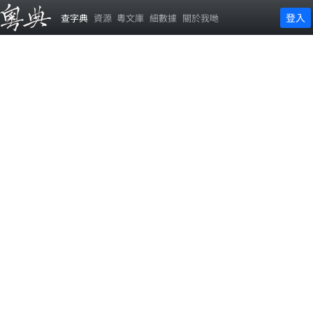
登入
查字典
資源
粵文庫
細數據
關於我哋