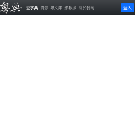
登入
查字典
資源
粵文庫
細數據
關於我哋