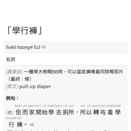
「學行褲」
hok
6
haang
4
fu
3
名詞
(廣東話)
一種俾大啲嘅BB用，可以當底褲噉着同除嘅尿片
（量詞：條）
(英文)
pull-up diaper
例句：
keoi5
ji4
gaa1
hoi1
ci2
hok6
heoi3
ci3
so2
so2
ji5
zyun3
zo2
zoek3
hok6
佢
而
家
開
始
學
去
廁
所
，
所
以
轉
咗
着
學
(粵)
haang4
fu3
行
褲
。