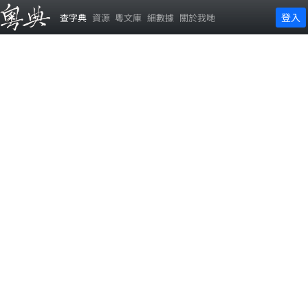
登入
查字典
資源
粵文庫
細數據
關於我哋