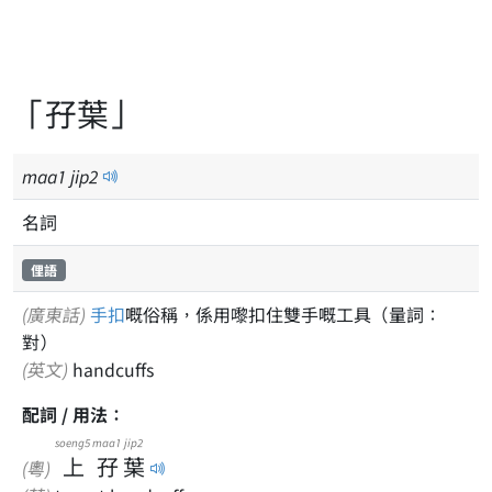
「孖葉」
maa
1
jip
2
名詞
俚語
(廣東話)
手扣
嘅俗稱，係用嚟扣住雙手嘅工具（量詞：
對）
(英文)
handcuffs
配詞 / 用法：
soeng5
maa1
jip2
上
孖
葉
(粵)