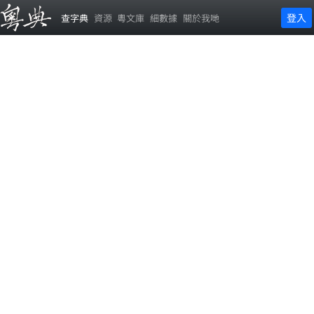
登入
查字典
資源
粵文庫
細數據
關於我哋