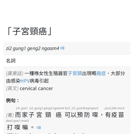
「子宮頸癌」
zi
2
gung
1
geng
2
ngaam
4
名詞
(廣東話)
一種喺女性生殖器官
子宮頸
出現嘅
癌症
，大部分
由感染
HPV
病毒引起
(英文)
cervical cancer
例句：
ji4
gaa1
zi2
gung1
geng2
ngaam4
ho2
ji5
jyu6
fong4
gaa3
jau5
jik6
miu4
而
家
子
宮
頸
癌
可
以
預
防
㗎
，
有
疫
苗
(粵)
daa2
gaa1
maa3
打
㗎
嘛
。