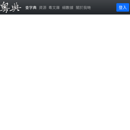
登入
查字典
資源
粵文庫
細數據
關於我哋