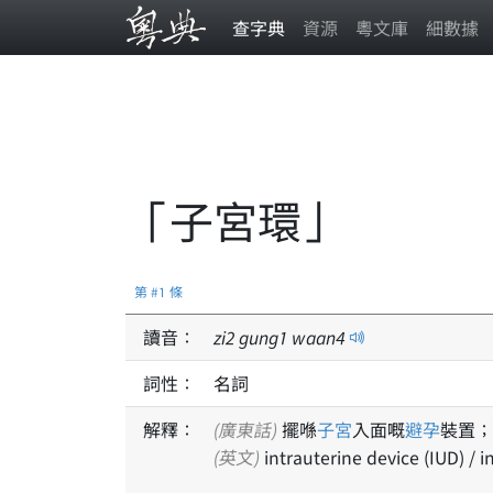
查字典
資源
粵文庫
細數據
「子宮環」
第 #1 條
讀音：
zi
2
gung
1
waan
4
詞性：
名詞
解釋：
(廣東話)
擺喺
子宮
入面嘅
避孕
裝置；
(英文)
intrauterine device (IUD) / 