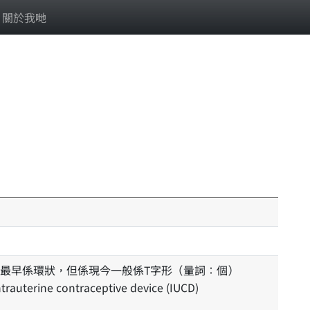
關於我哋
最早係環狀，但係現今一般係T字形（量詞：個）
intrauterine contraceptive device (IUCD)