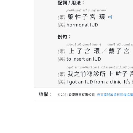
配詞 / 用法：
joek6
sing3
zi2
gung1
waan4
藥
性
子
宮
環
(粵)
(英)
hormonal IUD
例句：
soeng5
zi2
gung1
waan4
daai3
zi2
gung1
w
上
子
宮
環
／
戴
子
宮
(粵)
(英)
to insert an IUD
ngo5
zi1
cin4
hai2
can2
so2
soeng5
zo2
zi2
gun
我
之
前
喺
診
所
上
咗
子
(粵)
(英)
I got an IUD from a clinic. It'
版權：
© 2021 香港辭書有限公司 -
非商業開放資料授權協議 1