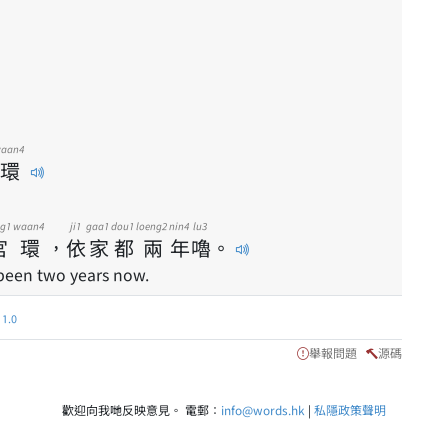
aan4
環
g1
waan4
ji1
gaa1
dou1
loeng2
nin4
lu3
宮
環
，
依
家
都
兩
年
嚕
。
s been two years now.
.0
舉報問題
源碼
歡迎向我哋反映意見。 電郵：
info@words.hk
|
私隱政策聲明