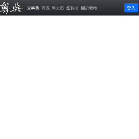
登入
查字典
資源
粵文庫
細數據
關於我哋