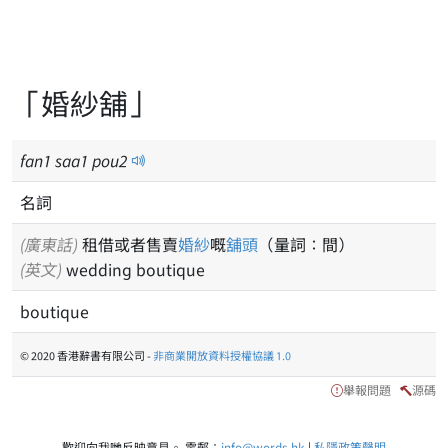
「婚紗舖」
fan
1
saa
1
pou
2
名詞
(廣東話)
租借或者售賣
婚紗
嘅
舖頭
（量詞：間）
(英文)
wedding boutique
boutique
© 2020 香港辭書有限公司 -
非商業開放資料授權協議 1.0
舉報問題
源碼
歡迎向我哋反映意見。 電郵：
info@words.hk
|
私隱政策聲明