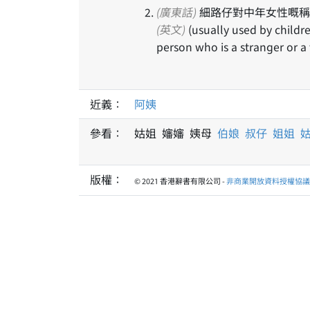
(廣東話)
細路仔對中年女性嘅稱
(英文)
(usually used by childr
person who is a stranger or a 
近義：
阿姨
參看：
姑姐 嬸嬸 姨母
伯娘
叔仔
姐姐
版權：
© 2021 香港辭書有限公司 -
非商業開放資料授權協議 1