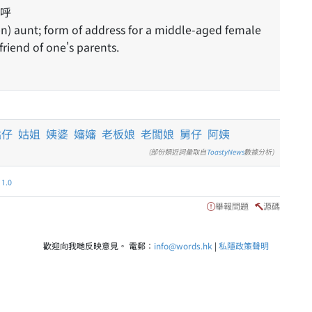
呼
en) aunt; form of address for a middle-aged female
friend of one's parents.
姑仔
姑姐
姨婆
嬸嬸
老板娘
老闆娘
舅仔
阿姨
(部份類近詞彙取自
ToastyNews
數據分析)
.0
舉報問題
源碼
歡迎向我哋反映意見。 電郵：
info@words.hk
|
私隱政策聲明