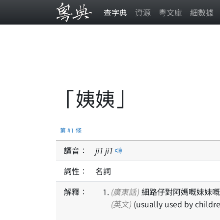
查字典
資源
粵文庫
細數據
「姨姨」
第 #1 條
讀音：
ji
1
ji
1
詞性：
名詞
解釋：
(廣東話)
細路仔對阿媽嘅妹妹嘅
(英文)
(usually used by childre