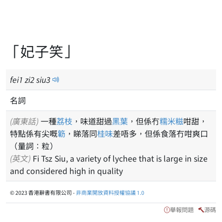
「妃子笑」
fei
1
zi
2
siu
3
名詞
(廣東話)
一種
荔枝
，味道甜過
黑葉
，但係冇
糯米糍
咁甜，
特點係有尖嘅
簕
，睇落同
桂味
差唔多，但係食落冇咁爽口
（量詞：粒）
(英文)
Fi Tsz Siu, a variety of lychee that is large in size
and considered high in quality
© 2023 香港辭書有限公司 -
非商業開放資料授權協議 1.0
舉報問題
源碼