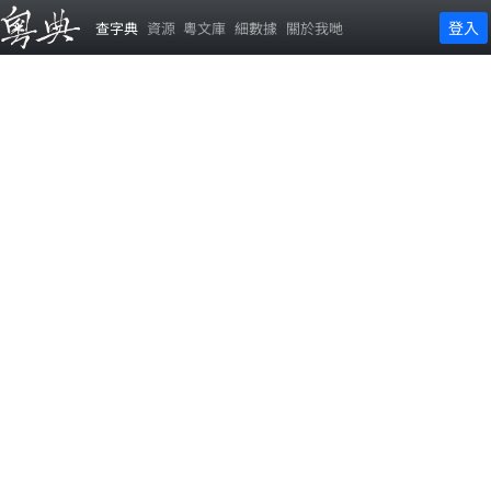
登入
查字典
資源
粵文庫
細數據
關於我哋