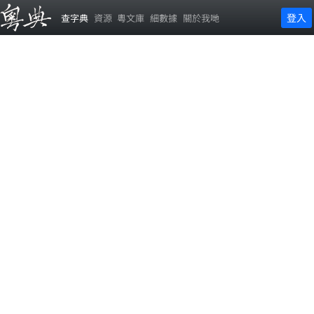
登入
查字典
資源
粵文庫
細數據
關於我哋