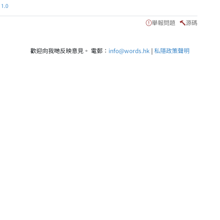
.0
舉報問題
源碼
歡迎向我哋反映意見。 電郵：
info@words.hk
|
私隱政策聲明