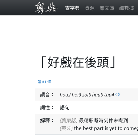
查字典
資源
粵文庫
細數據
「好戲在後頭」
第 #1 條
讀音：
hou
2
hei
3
zoi
6
hau
6
tau
4
詞性：
語句
解釋：
(廣東話)
最精彩嘅時刻仲未嚟到
(英文)
the best part is yet to come;