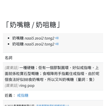
「奶嘴糖 / 奶咀糖」
奶嘴糖
naai
5
zeoi
2
tong
2
奶咀糖
naai
5
zeoi
2
tong
2
名詞
(廣東話)
一種硬糖；佢有一個膠製圓環，好似戒指噉，上
面就係粒寶石型嘅糖；食嗰陣用手指戴住戒指啜，由於呢
個食法好似BB食奶嘴咁，所以又叫奶嘴糖（量詞：隻）
(廣東話)
ring pop
近義：
戒指糖
© 2022 香港辭書有限公司 -
非商業開放資料授權協議 1.0