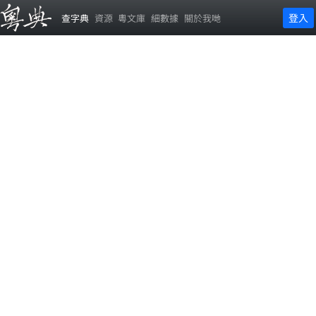
登入
查字典
資源
粵文庫
細數據
關於我哋