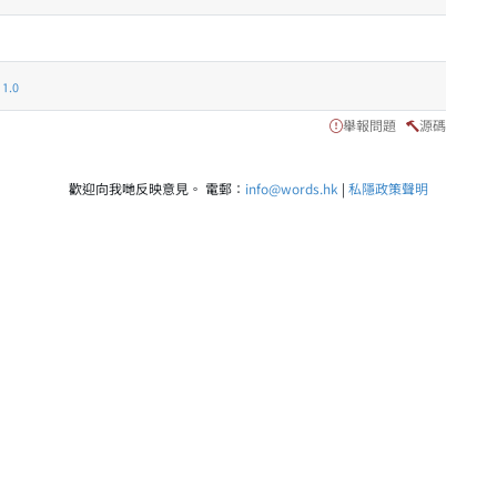
.0
舉報問題
源碼
歡迎向我哋反映意見。 電郵：
info@words.hk
|
私隱政策聲明