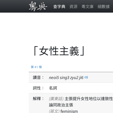
查字典
資源
粵文庫
細數據
「女性主義」
第 #1 條
讀音：
neoi
5
sing
3
zyu
2
ji
6
詞性：
名詞
解釋：
(廣東話)
主張提升女性地位以達致性
論同政治主張
(英文)
feminism