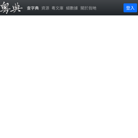
登入
查字典
資源
粵文庫
細數據
關於我哋