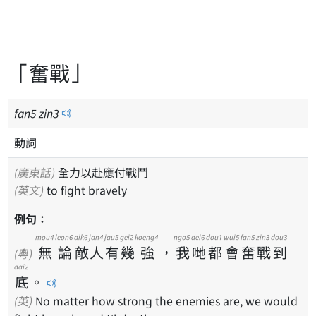
「奮戰」
fan
5
zin
3
動詞
(廣東話)
全力以赴應付戰鬥
(英文)
to fight bravely
例句：
mou4
leon6
dik6
jan4
jau5
gei2
koeng4
ngo5
dei6
dou1
wui5
fan5
zin3
dou3
無
論
敵
人
有
幾
強
，
我
哋
都
會
奮
戰
到
(粵)
dai2
底
。
(英)
No matter how strong the enemies are, we would