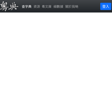
登入
查字典
資源
粵文庫
細數據
關於我哋