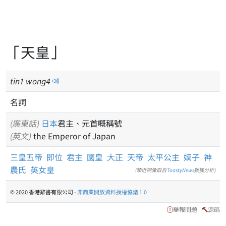
「天皇」
tin
1
wong
4
名詞
(廣東話)
日本
君主、元首嘅稱號
(英文)
the Emperor of Japan
三皇五帝
即位
君主
國皇
大正
天帝
太平公主
嫡子
神
農氏
英女皇
(類近詞彙取自
ToastyNews
數據分析)
© 2020 香港辭書有限公司 -
非商業開放資料授權協議 1.0
舉報問題
源碼