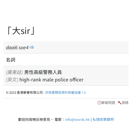
「大sir」
daai
6
soe
4
名詞
(廣東話)
男性高級警務人員
(英文)
high-rank male police officer
© 2023 香港辭書有限公司 -
非商業開放資料授權協議 1.0
舉報問題
源碼
歡迎向我哋反映意見。 電郵：
info@words.hk
|
私隱政策聲明