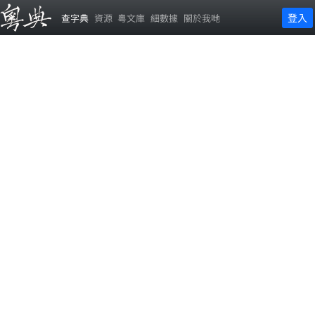
登入
查字典
資源
粵文庫
細數據
關於我哋