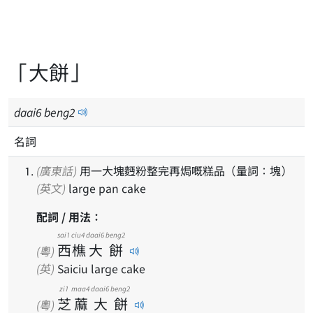
「大餅」
daai
6
beng
2
名詞
(廣東話)
用一大塊麪粉整完再焗嘅糕品（量詞：塊）
(英文)
large pan cake
配詞 / 用法：
sai1
ciu4
daai6
beng2
西
樵
大
餅
(粵)
(英)
Saiciu large cake
zi1
maa4
daai6
beng2
芝
蔴
大
餅
(粵)