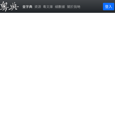
登入
查字典
資源
粵文庫
細數據
關於我哋