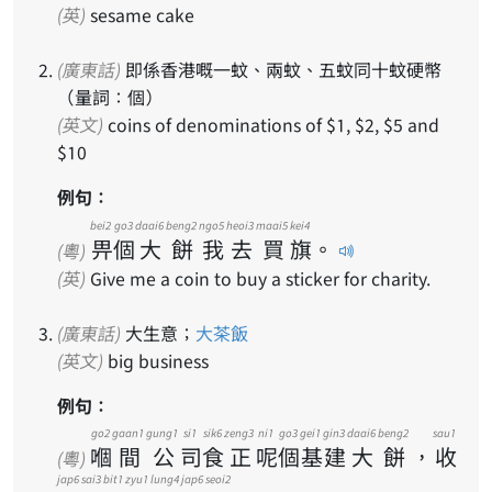
(英)
sesame cake
(廣東話)
即係香港嘅一蚊、兩蚊、五蚊同十蚊硬幣
（量詞：個）
(英文)
coins of denominations of $1, $2, $5 and
$10
例句：
bei2
go3
daai6
beng2
ngo5
heoi3
maai5
kei4
畀
個
大
餅
我
去
買
旗
。
(粵)
(英)
Give me a coin to buy a sticker for charity.
(廣東話)
大生意；
大茶飯
(英文)
big business
例句：
go2
gaan1
gung1
si1
sik6
zeng3
ni1
go3
gei1
gin3
daai6
beng2
sau1
嗰
間
公
司
食
正
呢
個
基
建
大
餅
，
收
(粵)
jap6
sai3
bit1
zyu1
lung4
jap6
seoi2