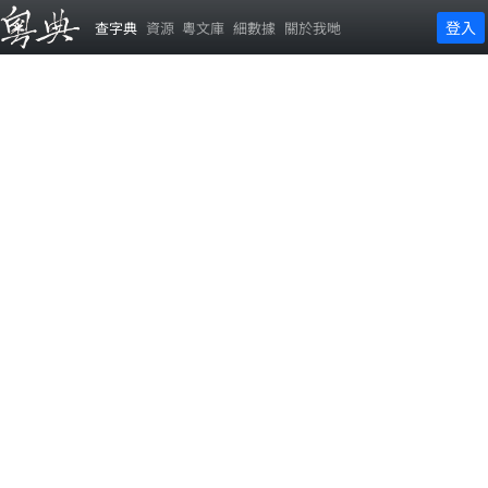
登入
查字典
資源
粵文庫
細數據
關於我哋