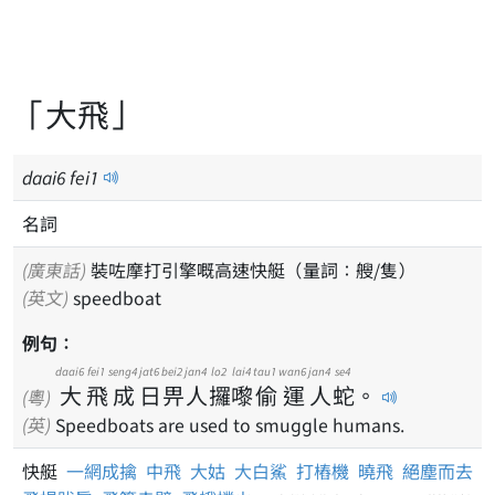
「大飛」
daai
6
fei
1
名詞
(廣東話)
裝咗摩打引擎嘅高速快艇（量詞：艘/隻）
(英文)
speedboat
例句：
daai6
fei1
seng4
jat6
bei2
jan4
lo2
lai4
tau1
wan6
jan4
se4
大
飛
成
日
畀
人
攞
嚟
偷
運
人
蛇
。
(粵)
(英)
Speedboats are used to smuggle humans.
快艇
一網成擒
中飛
大姑
大白鯊
打樁機
曉飛
絕塵而去