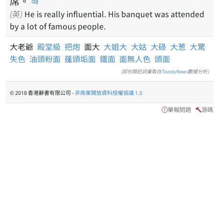
席
。
(英)
He is really influential. His banquet was attended
by a lot of famous people.
大老爺
殿堂級
把炮
面大
大姐大
大姑
大碌
大葱
大驚
失色
油頭粉面
蓬頭垢面
鐵面
面無人色
頭面
(部份類近詞彙取自
ToastyNews
數據分析)
© 2018 香港辭書有限公司 -
非商業開放資料授權協議 1.0
舉報問題
源碼