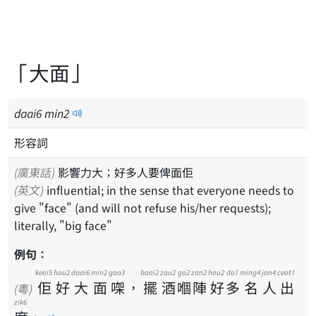
「大面」
daai
6
min
2
形容詞
(廣東話)
影響力大；好多人要俾面佢
(英文)
influential; in the sense that everyone needs to
give "face" (and will not refuse his/her requests);
literally, "big face"
例句：
keoi5
hou2
daai6
min2
gaa3
baai2
zau2
go2
zan2
hou2
do1
ming4
jan4
ceot1
佢
好
大
面
㗎
，
擺
酒
嗰
陣
好
多
名
人
出
(粵)
zik6