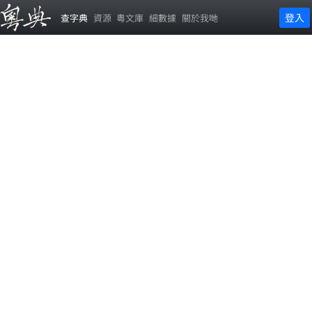
登入
查字典
資源
粵文庫
細數據
關於我哋