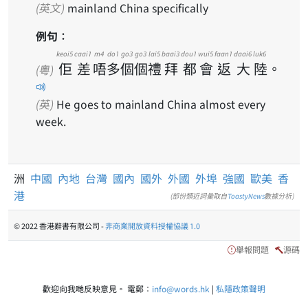
(英文)
mainland China specifically
例句：
keoi5
caai1
m4
do1
go3
go3
lai5
baai3
dou1
wui5
faan1
daai6
luk6
佢
差
唔
多
個
個
禮
拜
都
會
返
大
陸
。
(粵)
(英)
He goes to mainland China almost every
week.
洲
中國
內地
台灣
國內
國外
外國
外埠
強國
歐美
香
港
(部份類近詞彙取自
ToastyNews
數據分析)
© 2022 香港辭書有限公司 -
非商業開放資料授權協議 1.0
舉報問題
源碼
歡迎向我哋反映意見。 電郵：
info@words.hk
|
私隱政策聲明