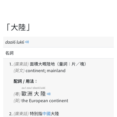
「大陸」
daai
6
luk
6
名詞
(廣東話)
面積大嘅陸地（量詞：片／塊）
(英文)
continent; mainland
配詞 / 用法：
au1
zau1
daai6
luk6
歐
洲
大
陸
(粵)
(英)
the European continent
(廣東話)
特別指
中國
大陸