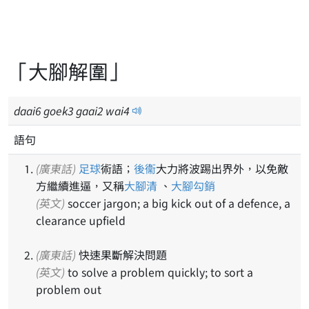
「大腳解圍」
daai
6
goek
3
gaai
2
wai
4
語句
(廣東話)
足球
術語；
後衞
大力將波踢出界外，以免敵
方繼續進逼，又稱
大腳清
、
大腳勾銷
(英文)
soccer jargon; a big kick out of a defence, a
clearance upfield
(廣東話)
快速果斷解決問題
(英文)
to solve a problem quickly; to sort a
problem out