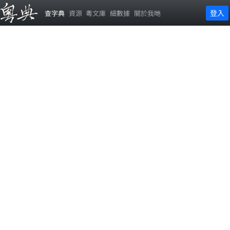
登入
查字典
資源
粵文庫
細數據
關於我哋