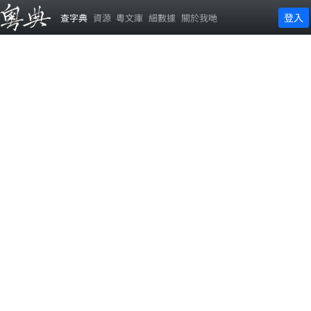
登入
查字典
資源
粵文庫
細數據
關於我哋