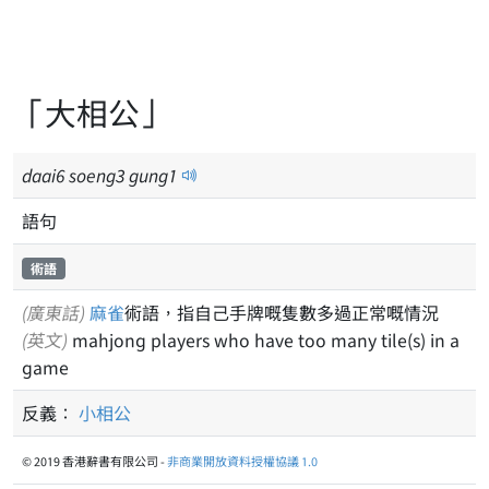
「大相公」
daai
6
soeng
3
gung
1
語句
術語
(廣東話)
麻雀
術語，指自己手牌嘅隻數多過正常嘅情況
(英文)
mahjong players who have too many tile(s) in a
game
反義：
小相公
© 2019 香港辭書有限公司 -
非商業開放資料授權協議 1.0