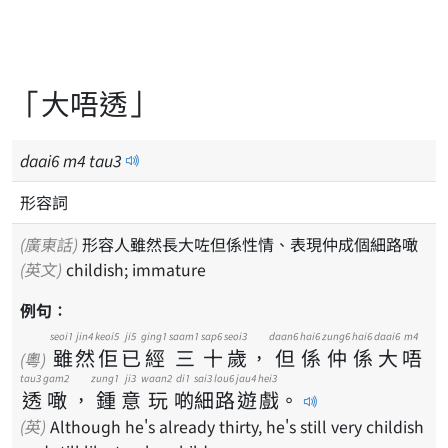
「大唔透」
daai
6
m
4
tau
3
形容詞
(廣東話)
形容人雖然長大咗但係性情、表現仲成個細路噉
(英文)
childish; immature
例句：
seoi1
jin4
keoi5
ji5
ging1
saam1
sap6
seoi3
daan6
hai6
zung6
hai6
daai6
m4
雖
然
佢
已
經
三
十
歲
，
但
係
仲
係
大
唔
(粵)
tau3
gam2
zung1
ji3
waan2
di1
sai3
lou6
jau4
hei3
透
噉
，
鍾
意
玩
啲
細
路
遊
戲
。
(英)
Although he's already thirty, he's still very childish