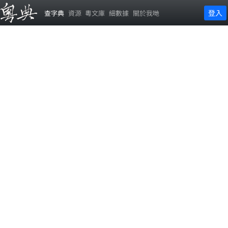
登入
查字典
資源
粵文庫
細數據
關於我哋