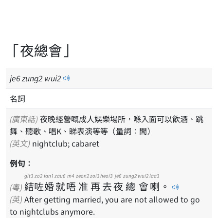
「夜總會」
je
6
zung
2
wui
2
名詞
(廣東話)
夜晚經營嘅成人娛樂場所，喺入面可以飲酒、跳
舞、聽歌、唱K、睇表演等等（量詞：間）
(英文)
nightclub; cabaret
例句：
git3
zo2
fan1
zau6
m4
zeon2
zoi3
heoi3
je6
zung2
wui2
laa3
結
咗
婚
就
唔
准
再
去
夜
總
會
喇
。
(粵)
(英)
After getting married, you are not allowed to go
to nightclubs anymore.