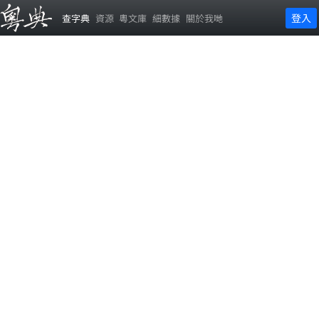
登入
查字典
資源
粵文庫
細數據
關於我哋