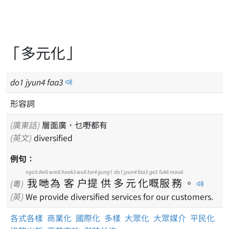
「多元化」
do
1
jyun
4
faa
3
形容詞
(廣東話)
層面廣，乜嘢都有
(英文)
diversified
例句：
ngo5
dei6
wai6
haak3
wu6
tai4
gung1
do1
jyun4
faa3
ge3
fuk6
mou6
我
哋
為
客
户
提
供
多
元
化
嘅
服
務
。
(粵)
(英)
We provide diversified services for our customers.
各式各樣
商業化
國際化
多樣
大眾化
大眾媒介
平民化