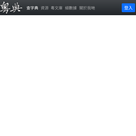
登入
查字典
資源
粵文庫
細數據
關於我哋