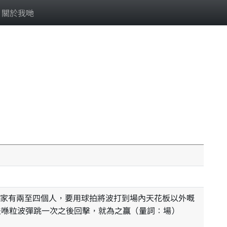
關於我哋
法喺粒波彈跳一次之後回擊，就為之贏（量詞：場）