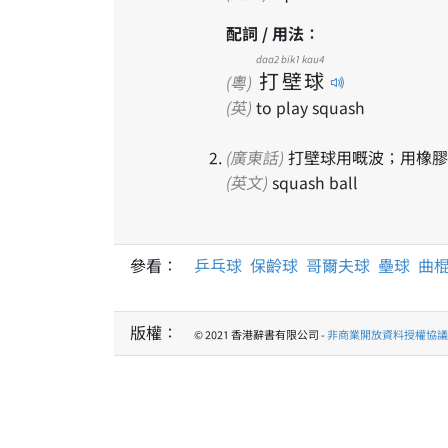
配詞 / 用法：
daa2
bik1
kau4
打
壁
球
(粵)
(英)
to play squash
(廣東話)
打壁球用嘅波；用橡膠
(英文)
squash ball
參看：
乒乓球
保齡球
哥爾夫球
壘球
曲
版權：
© 2021 香港辭書有限公司 -
非商業開放資料授權協議 1