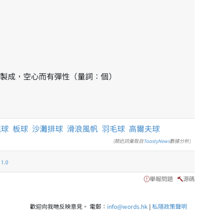
製成，空心而有彈性（量詞：個）
棍球
板球
沙灘排球
滑浪風帆
羽毛球
高爾夫球
(類近詞彙取自
ToastyNews
數據分析)
.0
舉報問題
源碼
歡迎向我哋反映意見。 電郵：
info@words.hk
|
私隱政策聲明