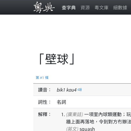
查字典
資源
粵文庫
細數據
「壁球」
第 #1 條
讀音：
bik
1
kau
4
詞性：
名詞
解釋：
(廣東話)
一項室內球類運動；玩家有兩至四個人，要用球拍將波打到場內天花板以外嘅
牆上面再落地，令到對方冇辦
(英文)
squash