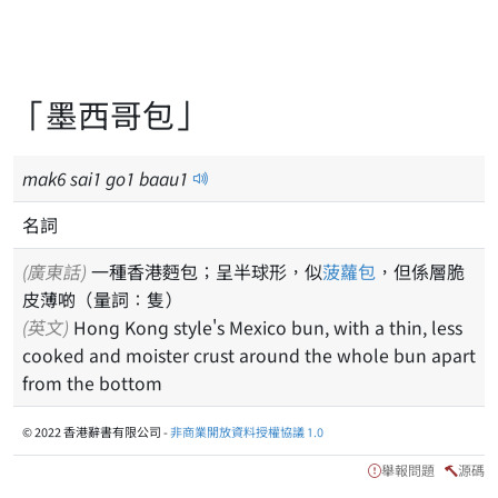
「墨西哥包」
mak
6
sai
1
go
1
baau
1
名詞
(廣東話)
一種香港麪包；呈半球形，似
菠蘿包
，但係層脆
皮薄啲（量詞：隻）
(英文)
Hong Kong style's Mexico bun, with a thin, less
cooked and moister crust around the whole bun apart
from the bottom
© 2022 香港辭書有限公司 -
非商業開放資料授權協議 1.0
舉報問題
源碼