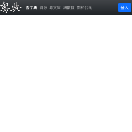
登入
查字典
資源
粵文庫
細數據
關於我哋