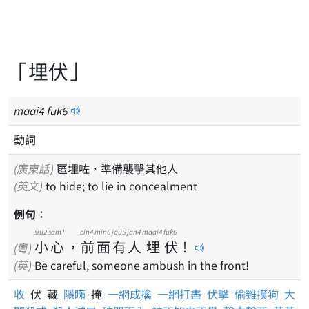
「埋伏」
maai
4
fuk
6
動詞
(廣東話)
匿埋咗，準備襲擊其他人
(英文)
to hide; to lie in concealment
例句：
siu2
sam1
cin4
min6
jau5
jan4
maai4
fuk6
小
心
，
前
面
有
人
埋
伏
！
(粵)
(英)
Be careful, someone ambush in the front!
收
伏 藏
隱瞞
掩
一網成擒
一網打盡
伏擊
偷雞摸狗
大