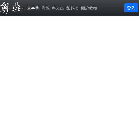
登入
查字典
資源
粵文庫
細數據
關於我哋