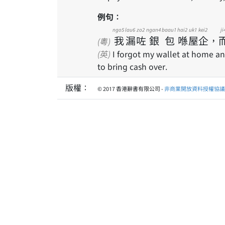
例句：
ngo5
lau6
zo2
ngan4
baau1
hai2
uk1
kei2
ji
我
漏
咗
銀
包
喺
屋
企
，
(粵)
(英)
I forgot my wallet at home and
to bring cash over.
版權：
© 2017 香港辭書有限公司 -
非商業開放資料授權協議 1