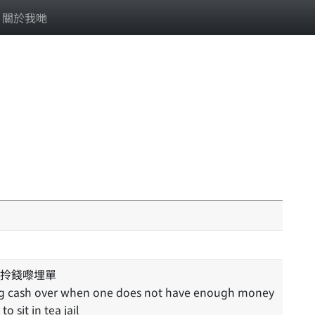
關於我哋
拎錢嚟埋單
to sit in tea jail