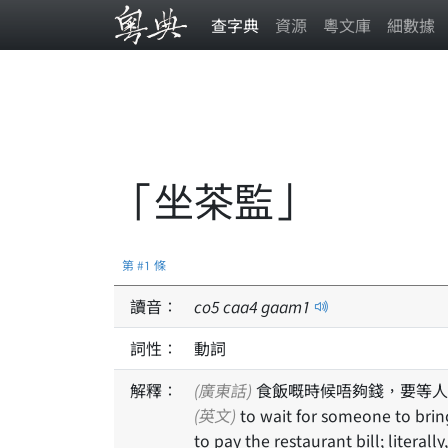
查字典
資源
粵文庫
細數據
「坐茶監」
第 #1 條
讀音：
co
5
caa
4
gaam
1
詞性：
動詞
解釋：
(廣東話)
食飯嘅時候唔夠錢，要等人
(英文)
to wait for someone to bring cash over when one does not have enough money
to pay the restaurant bill; literally, 