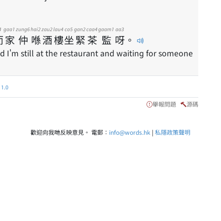
4
gaa1
zung6
hai2
zau2
lau4
co5
gan2
caa4
gaam1
aa3
而
家
仲
喺
酒
樓
坐
緊
茶
監
呀
。
 I'm still at the restaurant and waiting for someone
.0
舉報問題
源碼
歡迎向我哋反映意見。 電郵：
info@words.hk
|
私隱政策聲明