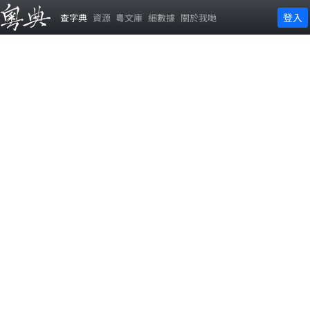
登入
查字典
資源
粵文庫
細數據
關於我哋