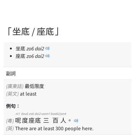
「坐底 / 座底」
坐底
zo
6
dai
2
座底
zo
6
dai
2
副詞
(廣東話)
最低限度
(英文)
at least
例句：
ni1
dou6
zo6
dai2
saam1
baak3
jan4
呢
度
座
底
三
百
人
。
(粵)
(英)
There are at least 300 people here.