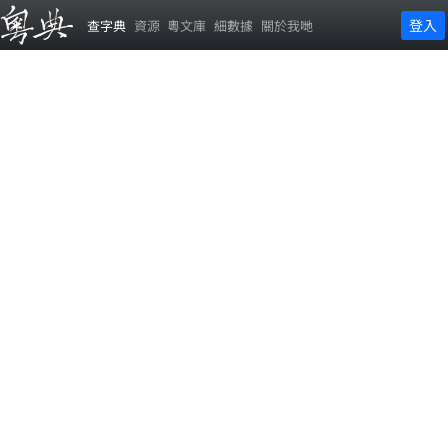
登入
查字典
資源
粵文庫
細數據
關於我哋