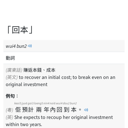
「回本」
wui
4
bun
2
動詞
(廣東話)
賺返本錢、成本
(英文)
to recover an initial cost; to break even on an
original investment
例句：
keoi5
jyu6
gai3
loeng5
nin4
noi6
wui4
dou2
bun2
佢
預
計
兩
年
內
回
到
本
。
(粵)
(英)
She expects to recoup her original investment
within two years.