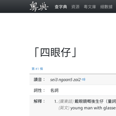
查字典
資源
粵文庫
細數據
「四眼仔」
第 #1 條
讀音：
sei
3
ngaan
5
zai
2
詞性：
名詞
解釋：
(廣東話)
戴眼鏡嘅後生仔（量詞
(英文)
young man with glasse