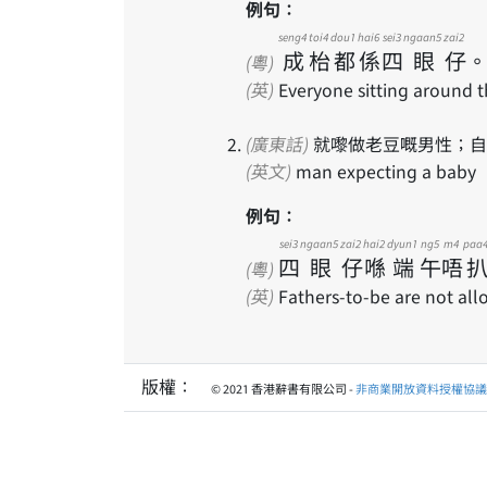
例句：
seng4
toi4
dou1
hai6
sei3
ngaan5
zai2
成
枱
都
係
四
眼
仔
(粵)
(英)
Everyone sitting around t
(廣東話)
就嚟做老豆嘅男性；自
(英文)
man expecting a baby
例句：
sei3
ngaan5
zai2
hai2
dyun1
ng5
m4
paa
四
眼
仔
喺
端
午
唔
(粵)
(英)
Fathers-to-be are not all
版權：
© 2021 香港辭書有限公司 -
非商業開放資料授權協議 1