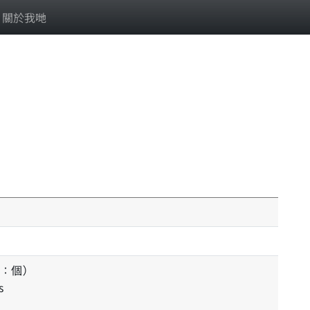
關於我哋
：個）
s