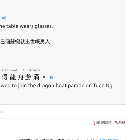
。
he table wears glasses.
己個蘇蝦就出世嘅男人
4
dak1
lung4
zau1
jau4
cung1
扒
得
龍
舟
游
涌
。
owed to join the dragon boat parade on Tuen Ng.
.0
舉報問題
源碼