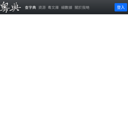
登入
查字典
資源
粵文庫
細數據
關於我哋