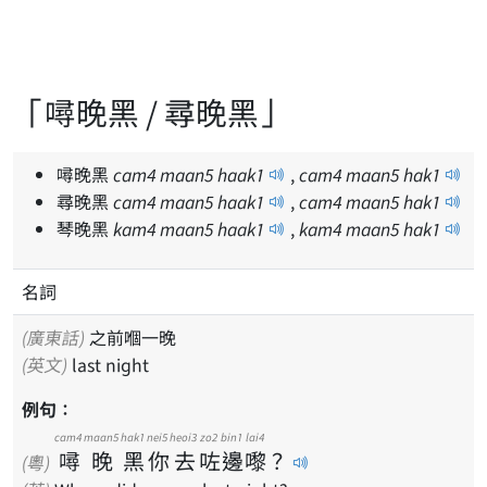
「噚晚黑 / 尋晚黑」
噚晚黑
cam
4
maan
5
haak
1
,
cam
4
maan
5
hak
1
尋晚黑
cam
4
maan
5
haak
1
,
cam
4
maan
5
hak
1
琴晚黑
kam
4
maan
5
haak
1
,
kam
4
maan
5
hak
1
名詞
(廣東話)
之前嗰一晚
(英文)
last night
例句：
cam4
maan5
hak1
nei5
heoi3
zo2
bin1
lai4
噚
晚
黑
你
去
咗
邊
嚟
？
(粵)