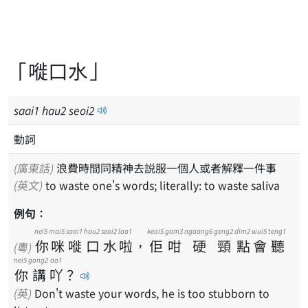
「嘥口水」
saai
1
hau
2
seoi
2
動詞
(廣東話)
浪費時間同精神去説服一個人或者解釋一件事
(英文)
to waste one's words; literally: to waste saliva
例句：
nei5
mai5
saai1
hau2
seoi2
laa1
keoi5
gam3
ngaang6
geng2
dim2
wui5
teng1
你
咪
嘥
口
水
啦
，
佢
咁
硬
頸
點
會
聽
(粵)
nei5
gong2
aa1
你
講
吖
？
(英)
Don't waste your words, he is too stubborn to