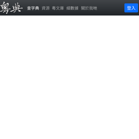
登入
查字典
資源
粵文庫
細數據
關於我哋