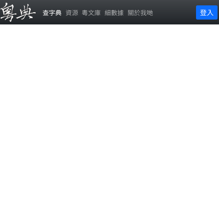
登入
查字典
資源
粵文庫
細數據
關於我哋