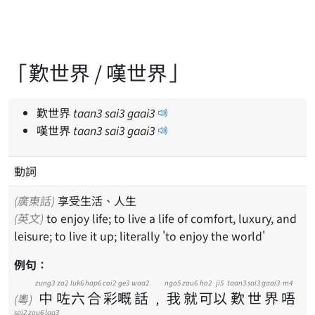
「歎世界 / 嘆世界」
歎世界
taan
3
sai
3
gaai
3
嘆世界
taan
3
sai
3
gaai
3
動詞
(廣東話)
享受生活、人生
(英文)
to enjoy life; to live a life of comfort, luxury, and
leisure; to live it up; literally 'to enjoy the world'
例句：
zung3
zo2
luk6
hap6
coi2
ge3
waa2
ngo5
zau6
ho2
ji5
taan3
sai3
gaai3
m4
中
咗
六
合
彩
嘅
話
﹐
我
就
可
以
歎
世
界
唔
(粵)
sai2
zou6
laa3