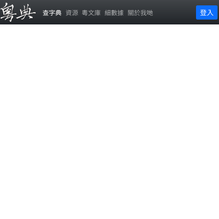
登入
查字典
資源
粵文庫
細數據
關於我哋