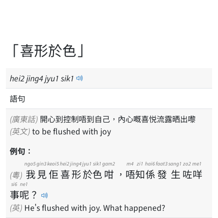
「喜形於色」
hei
2
jing
4
jyu
1
sik
1
語句
(廣東話)
開心到控制唔到自己，內心嘅喜悦流露晒出嚟
(英文)
to be flushed with joy
例句：
ngo5
gin3
keoi5
hei2
jing4
jyu1
sik1
gam2
m4
zi1
hai6
faat3
sang1
zo2
me1
我
見
佢
喜
形
於
色
咁
，
唔
知
係
發
生
咗
咩
(粵)
si6
ne1
事
呢
？
(英)
He's flushed with joy. What happened?