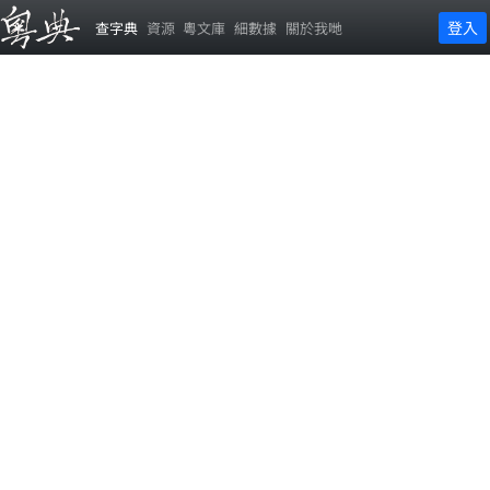
登入
查字典
資源
粵文庫
細數據
關於我哋