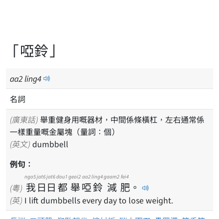
「啞鈴」
aa
2
ling
4
名詞
(廣東話)
舉重健身用嘅器材，中間係條橫杠，左右通常係
一樣重量嘅金屬塊（量詞：個）
(英文)
dumbbell
例句：
ngo5
jat6
jat6
dou1
geoi2
aa2
ling4
gaam2
fei4
我
日
日
都
舉
啞
鈴
減
肥
。
(粵)
(英)
I lift dumbbells every day to lose weight.