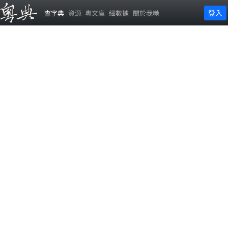
登入
查字典
資源
粵文庫
細數據
關於我哋