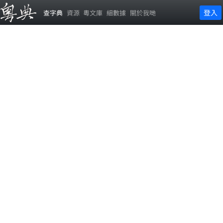
登入
查字典
資源
粵文庫
細數據
關於我哋