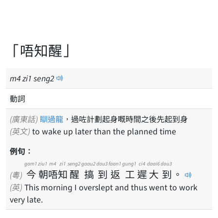
「唔知醒」
m
4
zi
1
seng
2
動詞
(廣東話)
瞓過龍
，過咗計劃起身嘅時間之後先起到身
(英文)
to wake up later than the planned time
例句：
gam1
ziu1
m4
zi1
seng2
gaau2
dou3
faan1
gung1
ci4
daai6
dou3
今
朝
唔
知
醒
搞
到
返
工
遲
大
到
。
(粵)
(英)
This morning I overslept and thus went to work
very late.