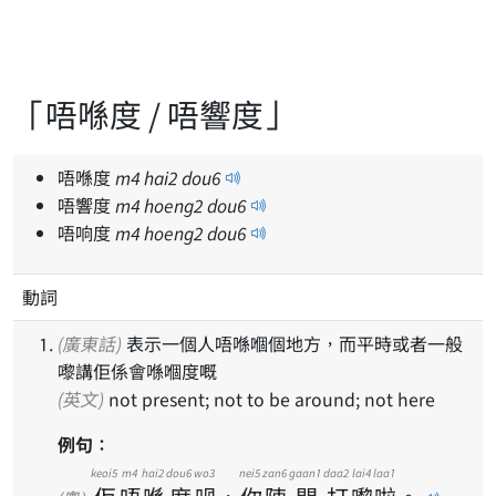
「唔喺度 / 唔響度」
唔喺度
m
4
hai
2
dou
6
唔響度
m
4
hoeng
2
dou
6
唔响度
m
4
hoeng
2
dou
6
動詞
(廣東話)
表示一個人唔喺嗰個地方，而平時或者一般
嚟講佢係會喺嗰度嘅
(英文)
not present; not to be around; not here
例句：
keoi5
m4
hai2
dou6
wo3
nei5
zan6
gaan1
daa2
lai4
laa1