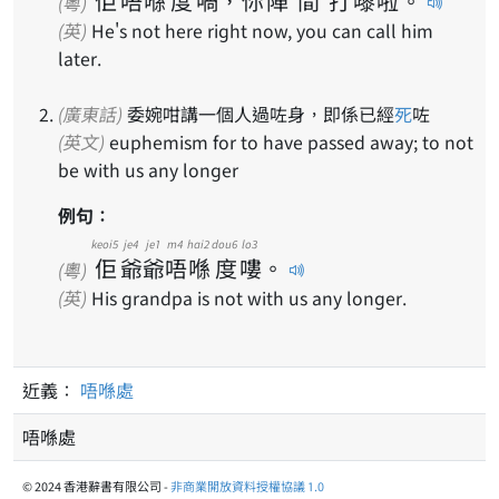
佢
唔
喺
度
喎
，
你
陣
間
打
嚟
啦
。
(粵)
(英)
He's not here right now, you can call him
later.
(廣東話)
委婉咁講一個人過咗身，即係已經
死
咗
(英文)
euphemism for to have passed away; to not
be with us any longer
例句：
keoi5
je4
je1
m4
hai2
dou6
lo3
佢
爺
爺
唔
喺
度
嘍
。
(粵)
(英)
His grandpa is not with us any longer.
近義：
唔喺處
唔喺處
© 2024 香港辭書有限公司 -
非商業開放資料授權協議 1.0