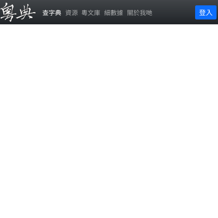
登入
查字典
資源
粵文庫
細數據
關於我哋