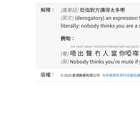
解釋：
(廣東話)
貶指對方講得太多嘢
(英文)
(derogatory) an expression to tell someone that he or she is speaking too much;
literally: nobody thinks you are a
例句：
m4
ceot1
seng1
mou5
jan4
dong3
nei5
aa2
gaa3
唔
出
聲
冇
人
當
你
啞
㗎
(粵)
(英)
Nobody thinks you're mute if 
版權：
© 2020 香港辭書有限公司 -
非商業開放資料授權協議 1