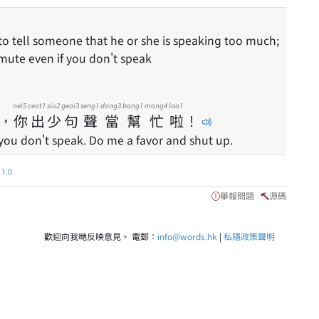
 mute even if you don't speak
nei5
ceot1
siu2
geoi3
seng1
dong3
bong1
mong4
laa1
，
你
出
少
句
聲
當
幫
忙
啦
！
you don't speak. Do me a favor and shut up.
.0
舉報問題
源碼
歡迎向我哋反映意見。 電郵：
info@words.hk
|
私隱政策聲明