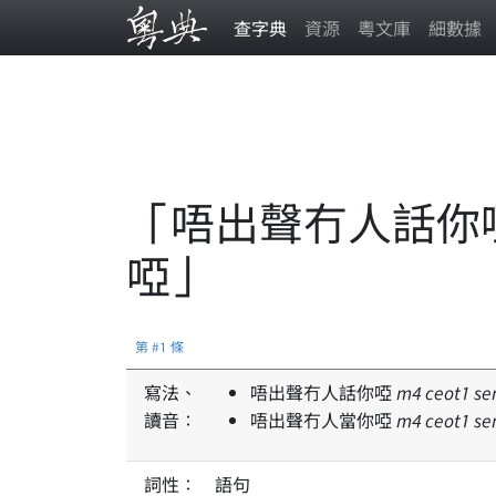
查字典
資源
粵文庫
細數據
「唔出聲冇人話你啞
啞」
第 #1 條
寫法、
唔出聲冇人話你啞
m
4
ceot
1
se
讀音：
唔出聲冇人當你啞
m
4
ceot
1
se
詞性：
語句