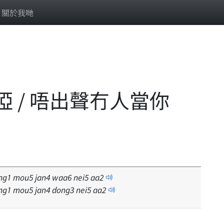
關於我哋
 / 唔出聲冇人當你
ng
1
mou
5
jan
4
waa
6
nei
5
aa
2
ng
1
mou
5
jan
4
dong
3
nei
5
aa
2