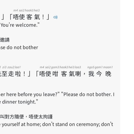
m4
sai2
haak3
hei3
！
」
「
唔
使
客
氣
！
」
"You're welcome."
邀請
ease do not bother
1
zi3
zau2
laa1
m4
sai2
gam3
haak3
hei3
laa3
ngo5
gam1
maan1
先
至
走
啦
！
」
「
唔
使
咁
客
氣
喇
，
我
今
晚
r here before you leave?" "Please do not bother. I
dinner tonight."
叫對方隨便，唔使太拘謹