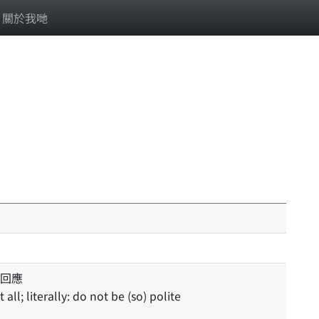
關於我哋
回應
all; literally: do not be (so) polite