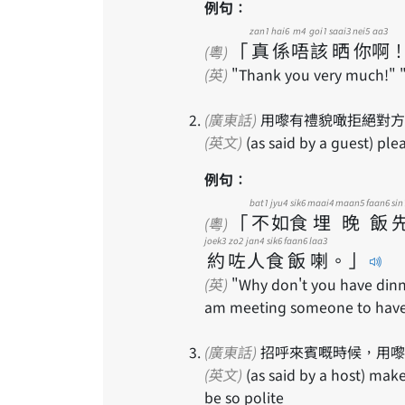
例句：
zan1
hai6
m4
goi1
saai3
nei5
aa3
「
真
係
唔
該
晒
你
啊
(粵)
(英)
"Thank you very much!" 
(廣東話)
用嚟有禮貌噉拒絕對方
(英文)
(as said by a guest) pl
例句：
bat1
jyu4
sik6
maai4
maan5
faan6
sin
「
不
如
食
埋
晚
飯
(粵)
joek3
zo2
jan4
sik6
faan6
laa3
約
咗
人
食
飯
喇
。
」
(英)
"Why don't you have dinne
am meeting someone to have 
(廣東話)
招呼來賓嘅時候，用嚟
(英文)
(as said by a host) make yourself at home; don't stand on ceremony; don't
be so polite