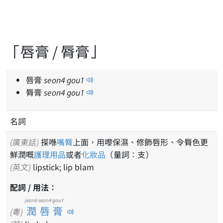
「唇膏 / 脣膏」
唇膏
seon
4
gou
1
脣膏
seon
4
gou
1
名詞
(廣東話)
搽喺
嘴脣
上面，用嚟保濕、修飾唇形、令脣色更
鮮潤嘅
護理
用品
或者
化妝品
（量詞：支）
(英文)
lipstick; lip blam
配詞 / 用法：
jeon6 seon4 gou1
潤唇膏
(粵)