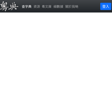
登入
查字典
資源
粵文庫
細數據
關於我哋