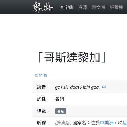
查字典
資源
粵文庫
細數據
「哥斯達黎加」
第 #1 條
讀音：
go
1
si
1
daat
6
lai
4
gaa
1
詞性：
名詞
標籤：
專名
解釋：
(廣東話)
國家名；位於
中美洲
，喺
尼