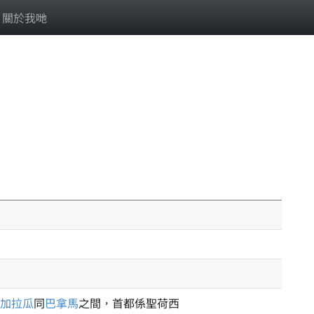
關於我哋
加拉瓜
同
巴拿馬
之間，首都係聖荷西