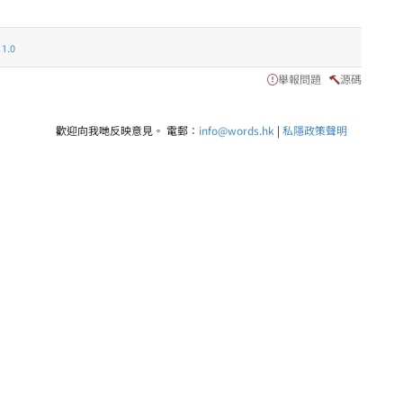
.0
舉報問題
源碼
歡迎向我哋反映意見。 電郵：
info@words.hk
|
私隱政策聲明