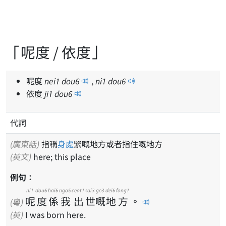
「呢度 / 依度」
呢度
nei
1
dou
6
,
ni
1
dou
6
依度
ji
1
dou
6
代詞
(廣東話)
指稱
身處
緊嘅地方或者指住嘅地方
(英文)
here; this place
例句：
ni1
dou6
hai6
ngo5
ceot1
sai3
ge3
dei6
fong1
呢
度
係
我
出
世
嘅
地
方
。
(粵)
(英)
I was born here.