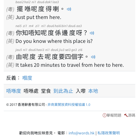
baai2
hai2
ni1
dou6
dak1
laa3
擺
喺
呢
度
得
喇
。
(粵)
(英)
Just put them here.
nei5
zi1
m4
zi1
ni1
dou6
hai6
bin1
dou6
aa3
你
知
唔
知
呢
度
係
邊
度
呀
？
(粵)
(英)
Do you know where this place is?
jau5
ni1
dou6
heoi3
ni1
dou6
jiu3
sei3
go3
zi6
由
呢
度
去
呢
度
要
四
個
字
。
(粵)
(英)
It takes 20 minutes to travel from here to here.
反義：
嗰度
唔喺度
唔喺處 堂食
到此為止
入嚟
本地
© 2017 香港辭書有限公司 -
非商業開放資料授權協議 1.0
舉報問題
源碼
歡迎向我哋反映意見。 電郵：
info@words.hk
|
私隱政策聲明