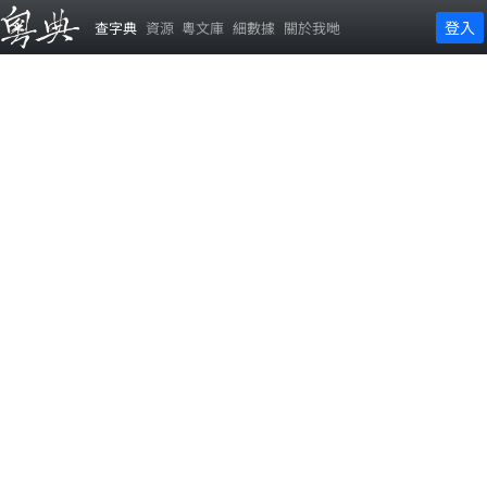
登入
查字典
資源
粵文庫
細數據
關於我哋