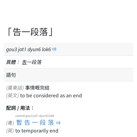
「告一段落」
gou
3
jat
1
dyun
6
lok
6
異體：
吿
一段落
語句
(廣東話)
事情嘅完結
(英文)
to be considered as an end
配詞 / 用法：
zaam6 gou3 jat1 dyun6 lok6
暫告一段落
(粵)
(英)
to temporarily end