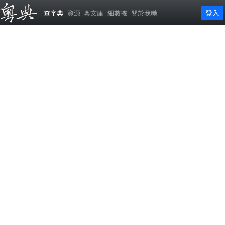
登入
查字典
資源
粵文庫
細數據
關於我哋