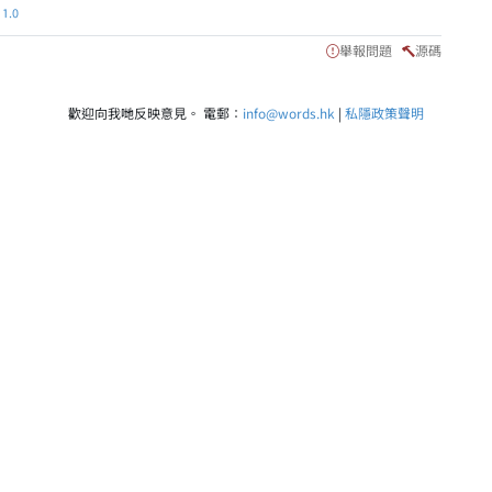
.0
舉報問題
源碼
歡迎向我哋反映意見。 電郵：
info@words.hk
|
私隱政策聲明