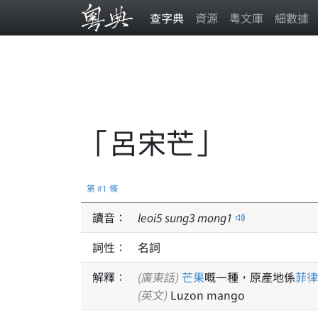
查字典
資源
粵文庫
細數據
「呂宋芒」
第 #1 條
讀音：
leoi
5
sung
3
mong
1
詞性：
名詞
解釋：
(廣東話)
芒果
嘅一種，原產地係
菲律
(英文)
Luzon mango