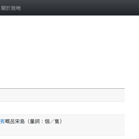
關於我哋
賓
嘅呂宋島（量詞：個／隻）