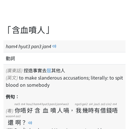
「含血噴人」
ham
4
hyut
3
pan
3
jan
4
動詞
(廣東話)
捏造事實去
屈
其他人
(英文)
to make slanderous accusations; literally: to spit
blood on somebody
例句：
nei5
m4
hou2
ham4
hyut3
pan3
jan4
wo3
ngo5
gei2
si4
jau5
ze3
cin2
m4
你
唔
好
含
血
噴
人
喎
，
我
幾
時
有
借
錢
唔
(粵)
waan4
aa3
還
啊
？