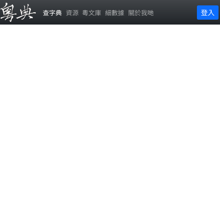
登入
查字典
資源
粵文庫
細數據
關於我哋